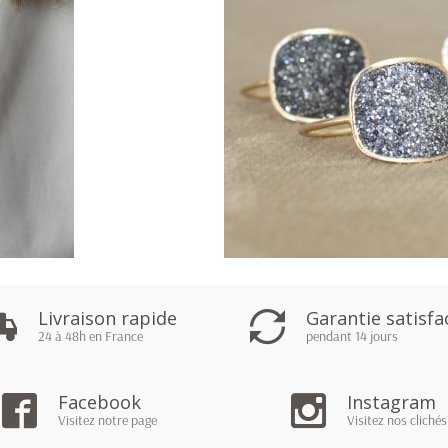
Livraison rapide
Garantie satisfa
Bague Sunshine carré d'or
24 à 48h en France
pendant 14 jours
90,00 €
Prix
Facebook
Instagram
Visitez notre page
Visitez nos clichés

Ajout