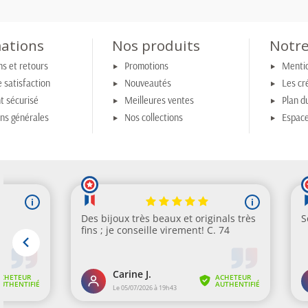
ations
Nos produits
Notre
ns et retours
Promotions
Mentio
 satisfaction
Nouveautés
Les cr
t sécurisé
Meilleures ventes
Plan du
ons générales
Nos collections
Espace