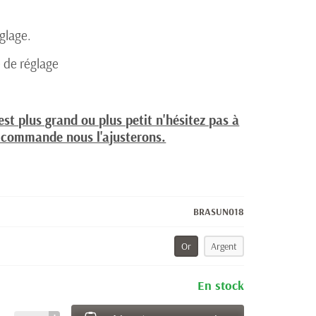
églage.
 de réglage
est plus grand ou plus petit n'hésitez pas à
a commande nous l'ajusterons.
BRASUN018
Or
Argent
En stock