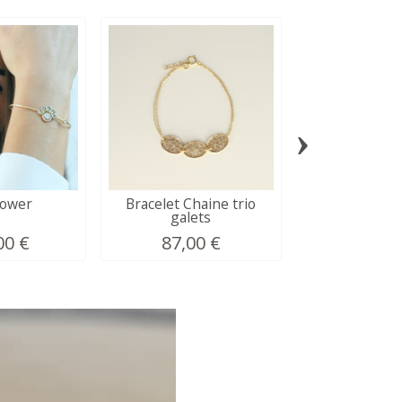
›
lower
Bracelet Chaine trio
Bracelet Anna
galets
00 €
87,00 €
99,00