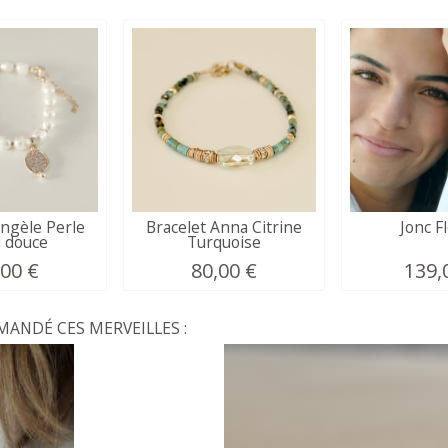
Angèle Perle
Bracelet Anna Citrine
Jonc F
u douce
Turquoise
,00 €
80,00 €
139,
NDÉ CES MERVEILLES :