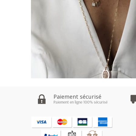
Paiement sécurisé
Collier ras de cou petit...
Paiement en ligne 100% sécurisé
70,00 €
Prix

Ajouter au panier