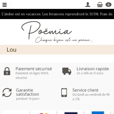
0
L'atelier est en vacances. Les livraisons reprendront le 31/08. Frais de
ports offerts du 08/08 au 31/08 2026.
Lou
Paiement sécurisé
Livraison rapide
Paiement en ligne 100%
24 à 48h en France
sécurisé
Garantie
Service client
satisfaction
Du lundi au vendredi de 9h
pendant 14 jours
à 17h