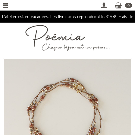
0
L'atelier est en vacances. Les livraisons reprendront le 31/08. Frais de
ports offerts du 08/08 au 31/08 2026.