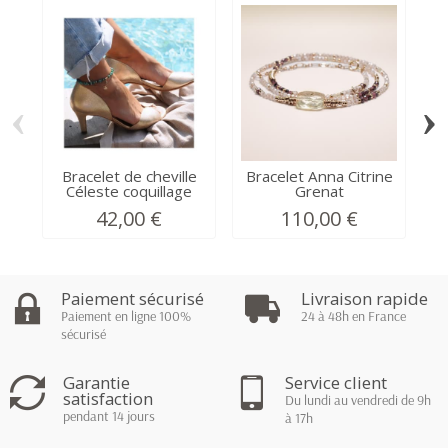
‹
›
Bracelet de cheville
Bracelet Anna Citrine
B
Céleste coquillage
Grenat
42,00 €
110,00 €
Paiement sécurisé
Livraison rapide
Paiement en ligne 100%
24 à 48h en France
sécurisé
Garantie
Service client
satisfaction
Du lundi au vendredi de 9h
pendant 14 jours
à 17h