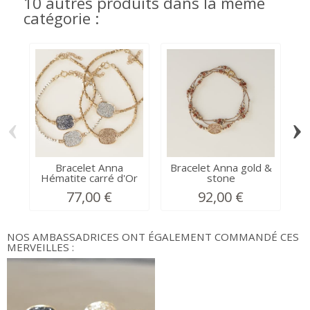
10 autres produits dans la même
catégorie :
‹
›
Bracelet Anna
Bracelet Anna gold &
B
Hématite carré d'Or
stone
77,00 €
92,00 €
NOS AMBASSADRICES ONT ÉGALEMENT COMMANDÉ CES
MERVEILLES :