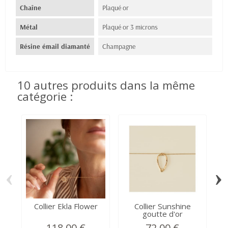
Chaîne
Plaqué or
Métal
Plaqué or 3 microns
Résine émail diamanté
Champagne
10 autres produits dans la même
catégorie :
‹
›
Collier Ekla Flower
Collier Sunshine
C
goutte d'or
c
118,00 €
72,00 €