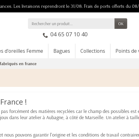
acances. Les livraisons reprendront le 31/08. Frais de ports offerts du 0
OK
04 65 07 10 40
es d'oreilles Femme
Bagues
Collections
Points de
 fabriqués en france
France !
t pas forcément des matières recyclées car le champ des possibles est 
ijoux dans leur atelier à Aubagne, à côté de Marseille. Un atelier à tail
et nous pouvons garantir l'origine et les conditions de travail contr