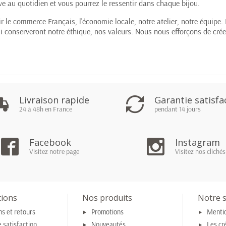
ive au quotidien et vous pourrez le ressentir dans chaque bijou.
ir le commerce Français, l'économie locale, notre atelier, notre équip
qui conserveront notre éthique, nos valeurs. Nous nous efforçons de cré
Livraison rapide
Garantie satisfa
24 à 48h en France
pendant 14 jours
Facebook
Instagram
Visitez notre page
Visitez nos clichés
tions
Nos produits
Notre s
ns et retours
Promotions
Mentio
 satisfaction
Nouveautés
Les cr