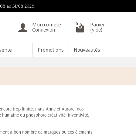
8/08 au 31/08 2026.
Mon compte
Panier
0
Connexion
(vide)
 vente
Promotions
Nouveautés
encore trop limité, mais Anne et Aurore, nos
le humaine ou phosphore créativité, inventivité,
airement à bon nombre de marques où ces éléments