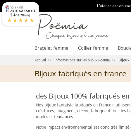
L'atelier est en v
9.4
/10 (210 avis)
★★★★★
Bracelet femme
Collier femme
Boucl
Accueil
Informations sur les bijoux Poemia
Bijoux
Bijoux fabriqués en france
des Bijoux 100% fabriqués en 
Nos bijoux fantaisie fabriqués en France n'utilisen
créatrices, imaginent, créent, fabriquent tous les b
modes et tendances.
Notre impact environnemental est donc très limité 